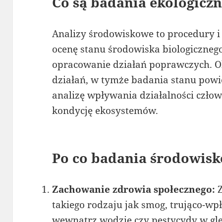
Co są badania ekologicz
Analizy środowiskowe to procedury i 
ocenę stanu środowiska biologicznego
opracowanie działań poprawczych. O
działań, w tymże badania stanu powie
analizę wpływania działalności czło
kondycję ekosystemów.
Po co badania środowis
Zachowanie zdrowia społecznego:
Z
takiego rodzaju jak smog, trująco-w
wewnątrz wodzie czy pestycydy w gle