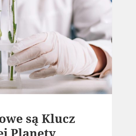
owe są Klucz
j Planety