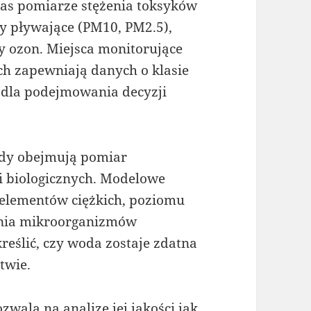
as pomiarze stężenia toksyków
ły pływające (PM10, PM2.5),
zy ozon. Miejsca monitorujące
ch zapewniają danych o klasie
 dla podejmowania decyzji
ody obejmują pomiar
i biologicznych. Modelowe
 elementów ciężkich, poziomu
ania mikroorganizmów
eślić, czy woda zostaje zdatna
twie.
zwala na analizę jej jakości jak