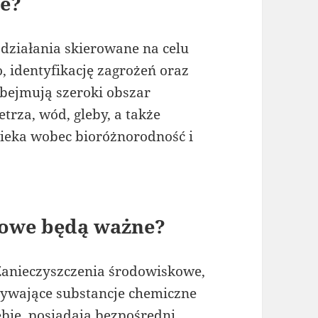
ne?
działania skierowane na celu
, identyfikację zagrożeń oraz
bejmują szeroki obszar
trza, wód, gleby, a także
wieka wobec bioróżnorodność i
kowe będą ważne?
anieczyszczenia środowiskowe,
pływające substancje chemiczne
bie, posiadają bezpośredni