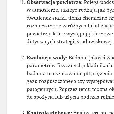
Obserwacja powietrza:
Polega podcz
w atmosferze, takiego rodzaju jak py
dwutlenek siarki, tlenki chemiczne c
rozmieszczone w różnych lokalizacja
powietrza, które występują kluczowe
dotyczących strategii środowiskowej.
Ewaluacja wody:
Badania jakości w
parametrów fizycznych, składnikach 
badania to oszacowanie pH, stężenia
gazu rozpuszczonego czy występow
patogennych. Poprzez temu można okr
do spożycia lub użycia podczas rolnic
Kontrole glebowe:
Analiza gruntu po