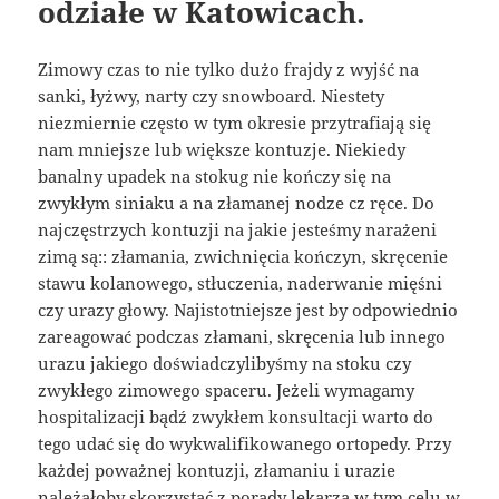
odziałe w Katowicach.
Zimowy czas to nie tylko dużo frajdy z wyjść na
sanki, łyżwy, narty czy snowboard. Niestety
niezmiernie często w tym okresie przytrafiają się
nam mniejsze lub większe kontuzje. Niekiedy
banalny upadek na stokug nie kończy się na
zwykłym siniaku a na złamanej nodze cz ręce. Do
najczęstrzych kontuzji na jakie jesteśmy narażeni
zimą są:: złamania, zwichnięcia kończyn, skręcenie
stawu kolanowego, stłuczenia, naderwanie mięśni
czy urazy głowy. Najistotniejsze jest by odpowiednio
zareagować podczas złamani, skręcenia lub innego
urazu jakiego doświadczylibyśmy na stoku czy
zwykłego zimowego spaceru. Jeżeli wymagamy
hospitalizacji bądź zwykłem konsultacji warto do
tego udać się do wykwalifikowanego ortopedy. Przy
każdej poważnej kontuzji, złamaniu i urazie
należałoby skorzystać z porady lekarza w tym celu w