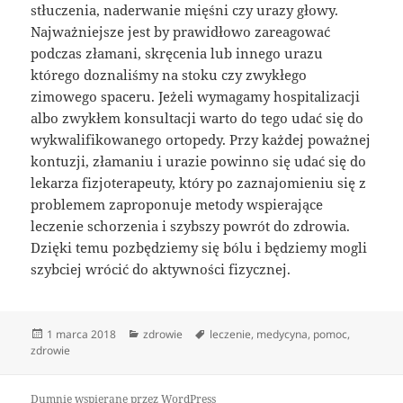
stłuczenia, naderwanie mięśni czy urazy głowy.
Najważniejsze jest by prawidłowo zareagować
podczas złamani, skręcenia lub innego urazu
którego doznaliśmy na stoku czy zwykłego
zimowego spaceru. Jeżeli wymagamy hospitalizacji
albo zwykłem konsultacji warto do tego udać się do
wykwalifikowanego ortopedy. Przy każdej poważnej
kontuzji, złamaniu i urazie powinno się udać się do
lekarza fizjoterapeuty, który po zaznajomieniu się z
problemem zaproponuje metody wspierające
leczenie schorzenia i szybszy powrót do zdrowia.
Dzięki temu pozbędziemy się bólu i będziemy mogli
szybciej wrócić do aktywności fizycznej.
Data
Kategorie
Tagi
1 marca 2018
zdrowie
leczenie
,
medycyna
,
pomoc
,
publikacji
zdrowie
Dumnie wspierane przez WordPress