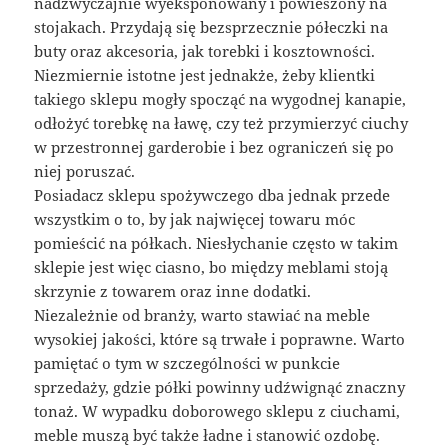
nadzwyczajnie wyeksponowany i powieszony na
stojakach. Przydają się bezsprzecznie półeczki na
buty oraz akcesoria, jak torebki i kosztowności.
Niezmiernie istotne jest jednakże, żeby klientki
takiego sklepu mogły spocząć na wygodnej kanapie,
odłożyć torebkę na ławę, czy też przymierzyć ciuchy
w przestronnej garderobie i bez ograniczeń się po
niej poruszać.
Posiadacz sklepu spożywczego dba jednak przede
wszystkim o to, by jak najwięcej towaru móc
pomieścić na półkach. Niesłychanie często w takim
sklepie jest więc ciasno, bo między meblami stoją
skrzynie z towarem oraz inne dodatki.
Niezależnie od branży, warto stawiać na meble
wysokiej jakości, które są trwałe i poprawne. Warto
pamiętać o tym w szczególności w punkcie
sprzedaży, gdzie półki powinny udźwignąć znaczny
tonaż. W wypadku doborowego sklepu z ciuchami,
meble muszą być także ładne i stanowić ozdobę.