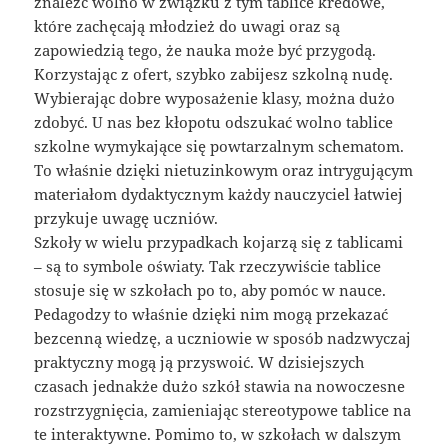
znaleźć wolno w związku z tym tablice kredowe,
które zachęcają młodzież do uwagi oraz są
zapowiedzią tego, że nauka może być przygodą.
Korzystając z ofert, szybko zabijesz szkolną nudę.
Wybierając dobre wyposażenie klasy, można dużo
zdobyć. U nas bez kłopotu odszukać wolno tablice
szkolne wymykające się powtarzalnym schematom.
To właśnie dzięki nietuzinkowym oraz intrygującym
materiałom dydaktycznym każdy nauczyciel łatwiej
przykuje uwagę uczniów.
Szkoły w wielu przypadkach kojarzą się z tablicami
– są to symbole oświaty. Tak rzeczywiście tablice
stosuje się w szkołach po to, aby pomóc w nauce.
Pedagodzy to właśnie dzięki nim mogą przekazać
bezcenną wiedzę, a uczniowie w sposób nadzwyczaj
praktyczny mogą ją przyswoić. W dzisiejszych
czasach jednakże dużo szkół stawia na nowoczesne
rozstrzygnięcia, zamieniając stereotypowe tablice na
te interaktywne. Pomimo to, w szkołach w dalszym