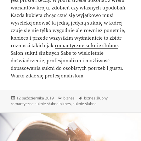
wariantów kroju, zdobień czy własnych upodobań.
Każda kobieta chcąc czuć się wyjątkowo musi
wyselekcjonować ta jedną jedyną suknię w której
czuje się nie tylko wygodnie ale również ponętnie,
kobieco i przede wszystkim wyśmienicie to zbiór
rózności takich jak
romantyczne suknie ślubne
.
Salon sukni ślubnych Sabe to wieloletnie
doświadczenie, profesjonalizm i możliwość
dopasowania sukni do osobistych potrzeb i gustu.
Warto zdać się profesjonalistom.
Data
Kategorie
Tagi
12 października 2019
biznes
biznes ślubny
,
publikacji
romantyczne suknie śłubne biznes
,
suknie ślubne