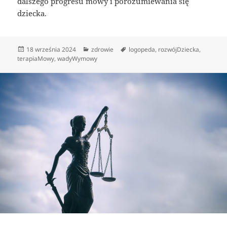
dalszego progresu mowy i porozumiewania się
dziecka.
Data
Kategorie
Tagi
18 września 2024
zdrowie
logopeda
,
rozwójDziecka
,
publikacji
terapiaMowy
,
wadyWymowy