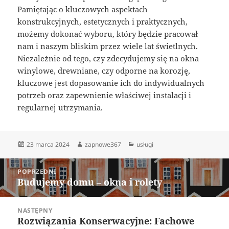
Pamiętając o kluczowych aspektach
konstrukcyjnych, estetycznych i praktycznych,
możemy dokonać wyboru, który będzie pracował
nam i naszym bliskim przez wiele lat świetlnych.
Niezależnie od tego, czy zdecydujemy się na okna
winylowe, drewniane, czy odporne na korozję,
kluczowe jest dopasowanie ich do indywidualnych
potrzeb oraz zapewnienie właściwej instalacji i
regularnej utrzymania.
Data
Autor
Kategorie
23 marca 2024
zapnowe367
usługi
publikacji
Nawigacja
POPRZEDNI
wpisu
Budujemy domu – okna i rolety
Poprzedni
wpis:
NASTĘPNY
Rozwiązania Konserwacyjne: Fachowe
Następny